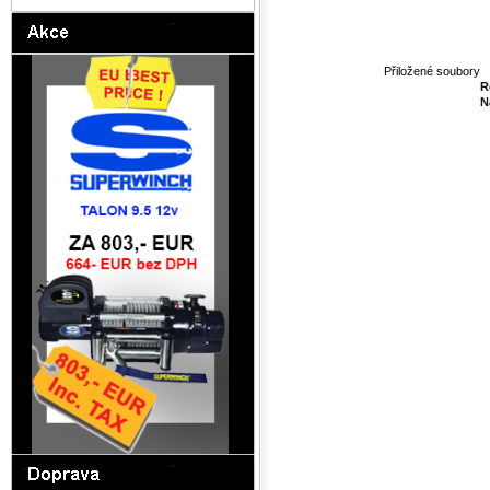
Přiložené soubory
R
N