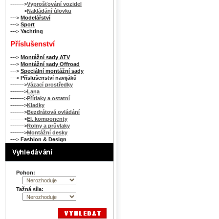
------->
Vyprošťování vozidel
------->
Nakládání úlovku
--->
Modelářství
--->
Sport
--->
Yachting
Příslušenství
--->
Montážní sady ATV
--->
Montážní sady Offroad
--->
Speciální montážní sady
--->
Příslušenství navijáků
------->
Vázací prostředky
------->
Lana
------->
Přítlaky a ostatní
------->
Kladky
------->
Bezdrátová ovládání
------->
El. komponenty
------->
Rolny a průvlaky
------->
Montážní desky
--->
Fashion & Design
Pohon:
Tažná síla: