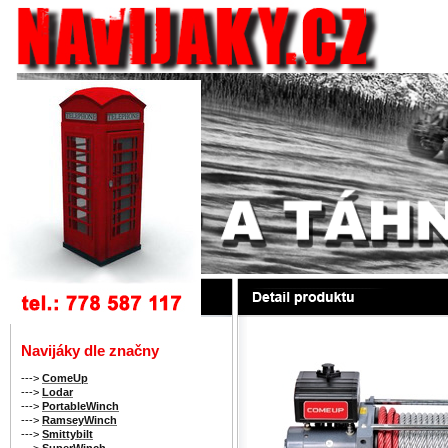
Navijáky dle značny
--->
ComeUp
--->
Lodar
--->
PortableWinch
--->
RamseyWinch
--->
Smittybilt
--->
SuperWinch