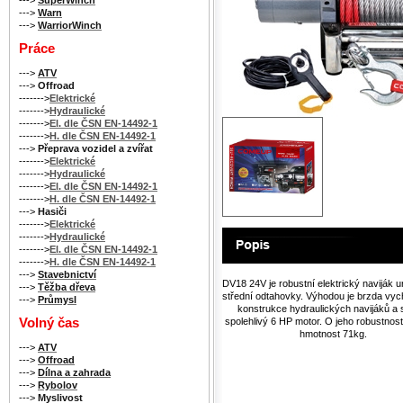
--->
Warn
--->
WarriorWinch
Práce
--->
ATV
--->
Offroad
------->
Elektrické
------->
Hydraulické
------->
El. dle ČSN EN-14492-1
------->
H. dle ČSN EN-14492-1
--->
Přeprava vozidel a zvířat
------->
Elektrické
------->
Hydraulické
------->
El. dle ČSN EN-14492-1
------->
H. dle ČSN EN-14492-1
--->
Hasiči
------->
Elektrické
------->
Hydraulické
------->
El. dle ČSN EN-14492-1
------->
H. dle ČSN EN-14492-1
--->
Stavebnictví
DV18 24V je robustní elektrický naviják 
--->
Těžba dřeva
střední odtahovky. Výhodou je brzda vych
--->
Průmysl
konstrukce hydraulických navijáků a s
Volný čas
spolehlivý 6 HP motor. O jeho robustnosti
hmotnost 71kg.
--->
ATV
--->
Offroad
--->
Dílna a zahrada
--->
Rybolov
--->
Myslivost