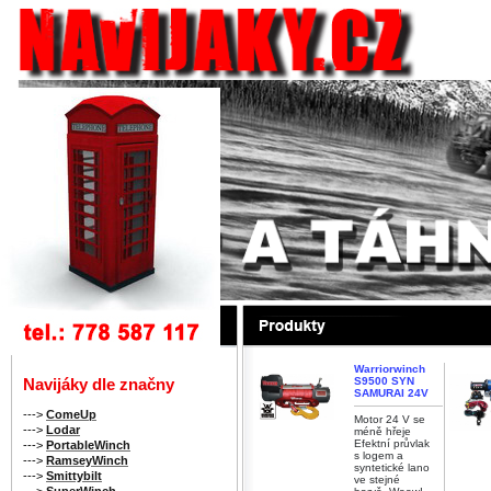
Warriorwinch
S9500 SYN
Navijáky dle značny
SAMURAI 24V
--->
ComeUp
Motor 24 V se
--->
Lodar
méně hřeje
Efektní průvlak
--->
PortableWinch
s logem a
--->
RamseyWinch
syntetické lano
--->
Smittybilt
ve stejné
--->
SuperWinch