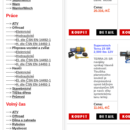
barvě. Woow!
--->
Warn
Cena:
--->
WarriorWinch
20.316,-KČ
Práce
--->
ATV
--->
Offroad
------->
Elektrické
------->
Hydraulické
------->
El. dle ČSN EN-14492-1
------->
H. dle ČSN EN-14492-1
Superwinch
--->
Přeprava vozidel a zvířat
Terra 25 SR
------->
Elektrické
2,500 lbs 12V
------->
Hydraulické
TERRA 25 SR
------->
El. dle ČSN EN-14492-1
navijáky
------->
H. dle ČSN EN-14492-1
vynikají hlavně
--->
Hasiči
odolností.
Tloušťka
------->
Elektrické
planetového
------->
Hydraulické
soukolí je
------->
El. dle ČSN EN-14492-1
dvojnásobná
------->
H. dle ČSN EN-14492-1
oproti běžným
standartům.SR
--->
Stavebnictví
je navíc díky
--->
Těžba dřeva
syntetickému
--->
Průmysl
lanu lehký.
Volný čas
Cena:
11.041,-KČ
--->
ATV
--->
Offroad
--->
Dílna a zahrada
--->
Rybolov
--->
Myslivost