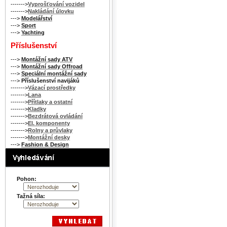
------->
Vyprošťování vozidel
------->
Nakládání úlovku
--->
Modelářství
--->
Sport
--->
Yachting
Příslušenství
--->
Montážní sady ATV
--->
Montážní sady Offroad
--->
Speciální montážní sady
--->
Příslušenství navijáků
------->
Vázací prostředky
------->
Lana
------->
Přítlaky a ostatní
------->
Kladky
------->
Bezdrátová ovládání
------->
El. komponenty
------->
Rolny a průvlaky
------->
Montážní desky
--->
Fashion & Design
Pohon:
Tažná síla: