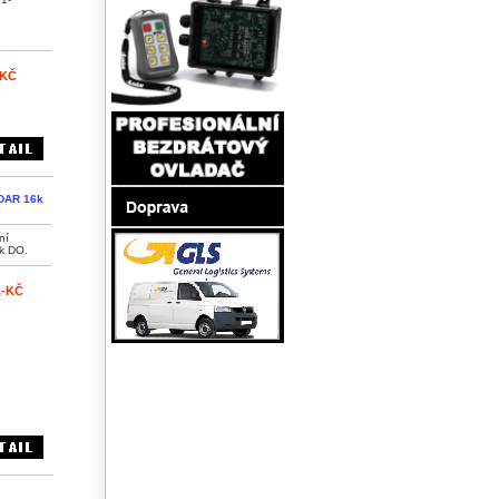
-KČ
DAR 16k
č
ní
 k DO.
,-KČ