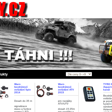
Warn
Warn
TYRO 
bezdrátové
bezdrátové
Aquari
ovládání 5pin
ovládání ATV
kanál
2014
2015
Bezdrá
ovládá
Dosah do 35 m
pro navijáky
je prov
ATV/UTV
funkční
signalizace
výrobe
stavu a funkce
dosah 15-35m
Holand
pomocí LED
pro navijáky s