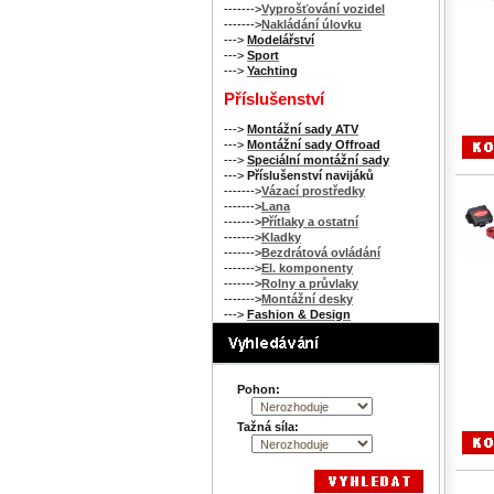
------->
Vyprošťování vozidel
------->
Nakládání úlovku
--->
Modelářství
--->
Sport
--->
Yachting
Příslušenství
--->
Montážní sady ATV
--->
Montážní sady Offroad
--->
Speciální montážní sady
--->
Příslušenství navijáků
------->
Vázací prostředky
------->
Lana
------->
Přítlaky a ostatní
------->
Kladky
------->
Bezdrátová ovládání
------->
El. komponenty
------->
Rolny a průvlaky
------->
Montážní desky
--->
Fashion & Design
Pohon:
Tažná síla: