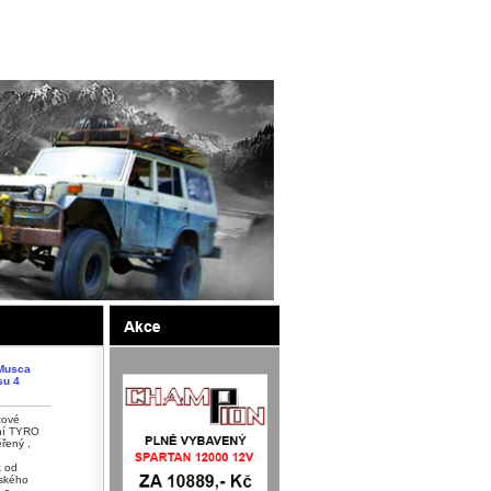
Musca
su 4
tové
ní TYRO
ěřený ,
k od
ského