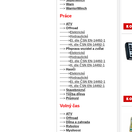
--->
Warn
--->
WarriorWinch
Práce
--->
ATV
--->
Offroad
------->
Elektrické
------->
Hydraulické
------->
El. dle ČSN EN-14492-1
------->
H. dle ČSN EN-14492-1
--->
Přeprava vozidel a zvířat
------->
Elektrické
------->
Hydraulické
------->
El. dle ČSN EN-14492-1
------->
H. dle ČSN EN-14492-1
--->
Hasiči
------->
Elektrické
------->
Hydraulické
------->
El. dle ČSN EN-14492-1
------->
H. dle ČSN EN-14492-1
--->
Stavebnictví
--->
Těžba dřeva
--->
Průmysl
Volný čas
--->
ATV
--->
Offroad
--->
Dílna a zahrada
--->
Rybolov
--->
Myslivost