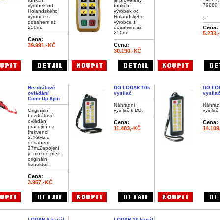
funkční
je prověřený ,
79080
výrobek od
funkční
Holandského
výrobek od
...
výrobce s
Holandského
dosahem až
výrobce s
250m.
dosahem až
Cena:
250m.
5.233,
Cena:
Cena:
39.991,-KČ
30.190,-KČ
Bezdrátové
DO LODAR 10k
DO LO
ovládání
vysílač
vysíla
ComeUp 6pin
Náhradní
Náhrad
Originální
vysílač k DO.
vysílač
bezdrátové
ovládání
Cena:
Cena:
pracující na
11.483,-KČ
14.109
frekvenci
2,4GHz s
dosahem
27m.Zapojení
je možné přez
originální
konektor.
Cena:
3.957,-KČ
LODAR 6 kanál
LODAR 10 kanál