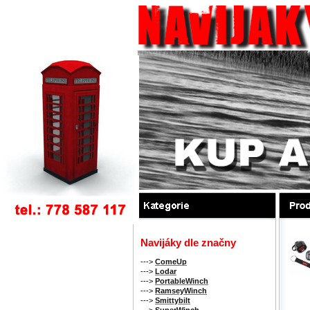
Navijáky dle značny
--->
ComeUp
--->
Lodar
--->
PortableWinch
--->
RamseyWinch
--->
Smittybilt
--->
SuperWinch