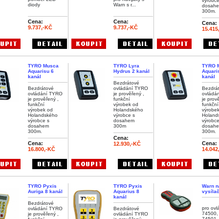
výrobce
diody
Warn s r...
dosah
300m.
Cena:
Cena:
Cena:
9.737,-KČ
9.737,-KČ
15.415
TYRO Musca
TYRO Lyra
TYRO 
Aquarisu 6
Hydrus 2 kanál
Aquari
kanál
kanál
Bezdrátové
Bezdrátové
ovládání TYRO
Bezdrá
ovládání TYRO
je prověřený ,
ovládá
je prověřený ,
funkční
je prov
funkční
výrobek od
funkční
výrobek od
Holandského
výrobe
Holandského
výrobce s
Holand
výrobce s
dosahem
výrobce
dosahem
300m
dosahe
300m.
300m.
Cena:
Cena:
Cena:
12.930,-KČ
16.800,-KČ
14.042
TYRO Pyxis
TYRO Pyxis
Warn n
Auriga 8 kanál
Aquarius 8
vysíla
kanál
Bezdrátové
pro ovl
ovládání TYRO
Bezdrátové
74500, 
je prověřený ,
ovládání TYRO
74501, 