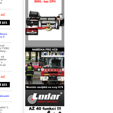
 s
em
,-KČ
Musca
su 2
tové
ní TYRO
ěřený ,
k od
ského
 s
m až
,-KČ
áhradní
č
ádání 1-
1-
1-